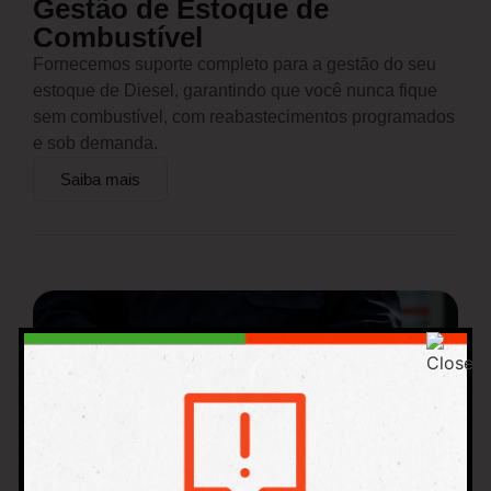
Gestão de Estoque de
Combustível
Fornecemos suporte completo para a gestão do seu
estoque de Diesel, garantindo que você nunca fique
sem combustível, com reabastecimentos programados
e sob demanda.
Saiba mais